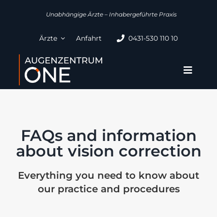
Zum
Unabhängige Ärzte – Inhabergeführte Praxis
Inhalt
springen
Ärzte
Anfahrt
0431-530 110 10
Toggle
Naviga
Augenlaserbehandlung
Grauer Star OP
FAQs and information
about vision correction
Refraktiver Linsenaustausch
Everything you need to know about
our practice and procedures
Behandlungen